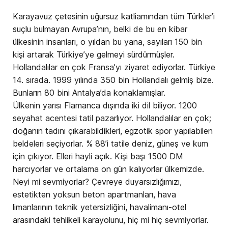
Karayavuz çetesinin uğursuz katliamından tüm Türkler’i
suçlu bulmayan Avrupa’nın, belki de bu en kibar
ülkesinin insanları, o yıldan bu yana, sayıları 150 bin
kişi artarak Türkiye’ye gelmeyi sürdürmüşler.
Hollandalılar en çok Fransa’yı ziyaret ediyorlar. Türkiye
14. sırada. 1999 yılında 350 bin Hollandalı gelmiş bize.
Bunların 80 bini Antalya’da konaklamışlar.
Ülkenin yarısı Flamanca dışında iki dil biliyor. 1200
seyahat acentesi tatil pazarlıyor. Hollandalılar en çok;
doğanın tadını çıkarabildikleri, egzotik spor yapılabilen
beldeleri seçiyorlar. % 88’i tatile deniz, güneş ve kum
için çıkıyor. Elleri hayli açık. Kişi başı 1500 DM
harcıyorlar ve ortalama on gün kalıyorlar ülkemizde.
Neyi mi sevmiyorlar? Çevreye duyarsızlığımızı,
estetikten yoksun beton apartmanları, hava
limanlarının teknik yetersizliğini, havalimanı-otel
arasındaki tehlikeli karayolunu, hiç mi hiç sevmiyorlar.